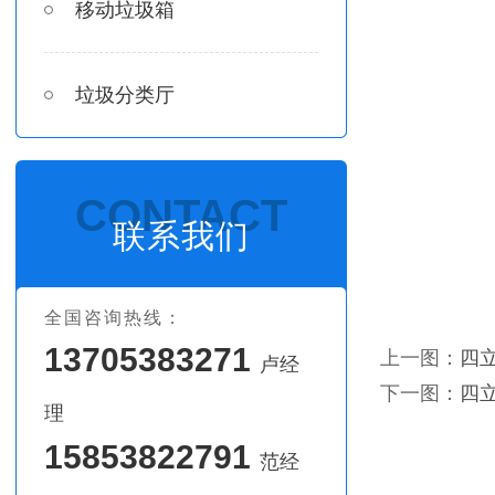
移动垃圾箱
垃圾分类厅
CONTACT
联系我们
全国咨询热线：
13705383271
上一图：
四
卢经
下一图：
四
理
15853822791
范经